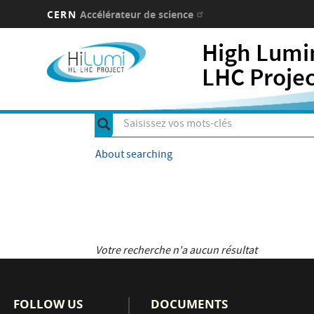
CERN
Accélérateur de science
Aller
High Lumi
au
contenu
LHC Proje
principal
Saisissez
Rechercher
vos
About searching
mots-
clés
Votre recherche n'a aucun résultat
FOLLOW US
DOCUMENTS