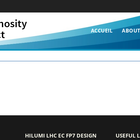
nosity
Navigatio
ct
ACCUEIL
ABOU
principale
HILUMI LHC EC FP7 DESIGN
USEFUL 