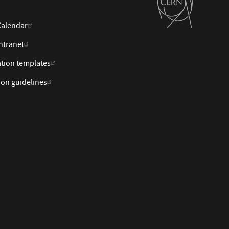
Calendar
ntranet
tion templates
ion guidelines