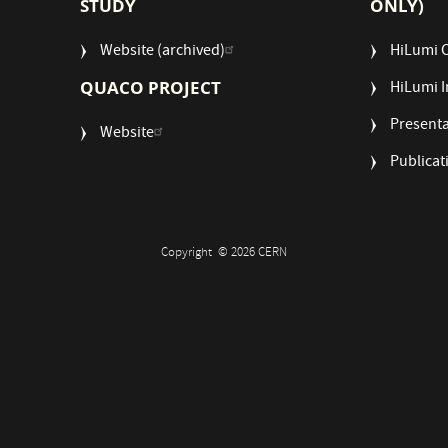
STUDY
ONLY)
Website (archived)
HiLumi 
QUACO PROJECT
HiLumi I
Presenta
Website
Publicat
Copyright
© 2026 CERN